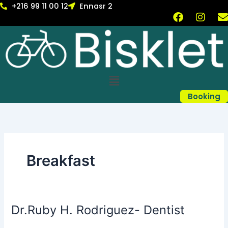
Skip
+216 99 11 00 12
Ennasr 2
F
I
to
a
n
content
c
s
v
e
t
b
a
l
o
g
Menu
o
r
k
a
Booking
m
Breakfast
Dr.Ruby H. Rodriguez- Dentist
Dr.Ruby
H.