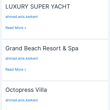
LUXURY SUPER YACHT
LUXURY
SUPER
ahmed.anis.kerkeni
YACHT
Read More »
Grand Beach Resort & Spa
Grand
Beach
ahmed.anis.kerkeni
Resort
&
Read More »
Spa
Octopress Villa
Octopress
Villa
ahmed.anis.kerkeni