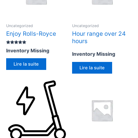
Uncategorized
Uncategorized
Enjoy Rolls-Royce
Hour range over 24
hours
Rated
Inventory Missing
5.00
Inventory Missing
out of 5
Lire la suite
Lire la suite