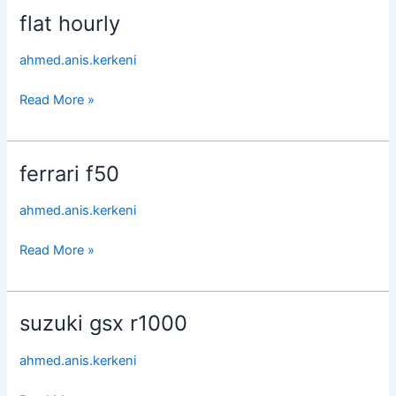
flat hourly
flat
hourly
ahmed.anis.kerkeni
Read More »
ferrari f50
ferrari
f50
ahmed.anis.kerkeni
Read More »
suzuki gsx r1000
suzuki
gsx
ahmed.anis.kerkeni
r1000