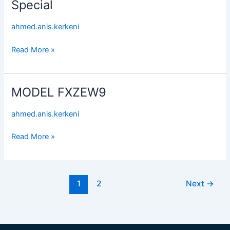
Harley
Special
Davidson
Street
ahmed.anis.kerkeni
Glide
Special
Read More »
MODEL FXZEW9
MODEL
FXZEW9
ahmed.anis.kerkeni
Read More »
1
2
Next
→