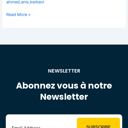
ahmed.anis.kerkeni
Machine
Read More »
NEWSLETTER
Abonnez vous à notre
Newsletter