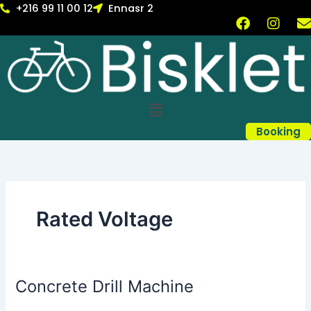
Skip
+216 99 11 00 12
Ennasr 2
F
I
to
a
n
content
c
s
v
e
t
b
a
l
o
g
Menu
o
r
k
a
Booking
m
Rated Voltage
Concrete Drill Machine
Concrete
Drill