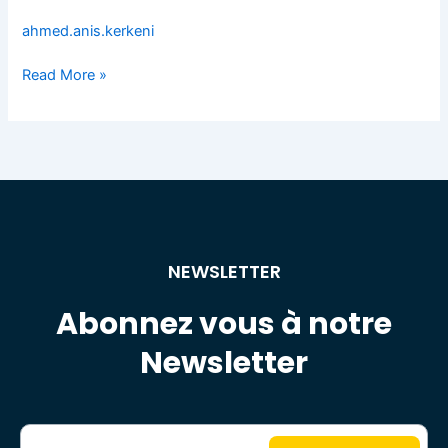
Drill
ahmed.anis.kerkeni
Machine
Read More »
NEWSLETTER
Abonnez vous à notre
Newsletter