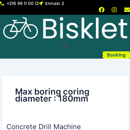
Skip
+216 99 11 00 12
Ennasr 2
F
I
to
a
n
content
c
s
v
e
t
b
a
l
o
g
Menu
o
r
k
a
Booking
m
Max boring coring
diameter : 180mm
Concrete Drill Machine
Concrete