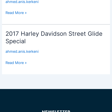
ahmed.anis.kerkeni
r1000
Read More »
2017 Harley Davidson Street Glide
2017
Harley
Special
Davidson
Street
ahmed.anis.kerkeni
Glide
Special
Read More »
NEWSLETTER