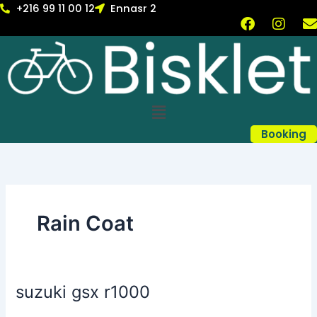
Skip
+216 99 11 00 12
Ennasr 2
F
I
to
a
n
content
c
s
v
e
t
b
a
l
o
g
Menu
o
r
k
a
Booking
m
Rain Coat
suzuki gsx r1000
suzuki
gsx