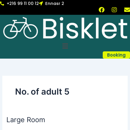
Skip
+216 99 11 00 12
Ennasr 2
F
I
to
a
n
content
c
s
v
e
t
b
a
l
o
g
Menu
o
r
k
a
Booking
m
No. of adult 5
Large Room
Large
Room