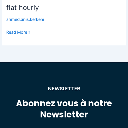
flat hourly
flat
hourly
ahmed.anis.kerkeni
Read More »
NEWSLETTER
Abonnez vous à notre
Newsletter