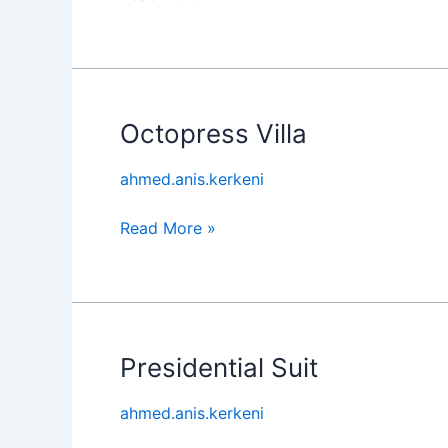
Octopress Villa
Octopress
Villa
ahmed.anis.kerkeni
Read More »
Presidential Suit
Presidential
Suit
ahmed.anis.kerkeni