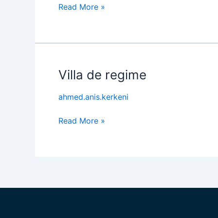
Read More »
Villa de regime
Villa
de
ahmed.anis.kerkeni
regime
Read More »