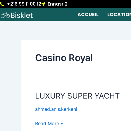
+216 99 11 00 12
Ennasr 2
Skip
to
ACCUEIL
LOCATIO
content
Casino Royal
LUXURY SUPER YACHT
LUXURY
SUPER
ahmed.anis.kerkeni
YACHT
Read More »