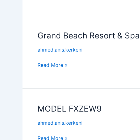
Grand Beach Resort & Spa
Grand
Beach
ahmed.anis.kerkeni
Resort
&
Read More »
Spa
MODEL FXZEW9
MODEL
FXZEW9
ahmed.anis.kerkeni
Read More »