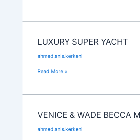
LUXURY SUPER YACHT
LUXURY
SUPER
ahmed.anis.kerkeni
YACHT
Read More »
VENICE & WADE BECCA MI
VENICE
&
ahmed.anis.kerkeni
WADE
BECCA