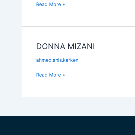
Read More »
MINI
IN
RED
DONNA MIZANI
DONNA
MIZANI
ahmed.anis.kerkeni
Read More »