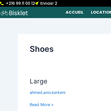
+216 99 11 00 12
Ennasr 2
Skip
to
ACCUEIL
LOCATIO
content
Shoes
Large
Large
ahmed.anis.kerkeni
Read More »