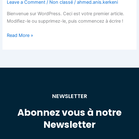
Leave a Comment
/
Non classé
/
ahmed.anis.kerkeni
le
monde !
Bienvenue sur WordPress. Ceci est votre premier article.
Modifiez-le ou supprimez-le, puis commencez à écrire !
Read More »
NEWSLETTER
Abonnez vous à notre
Newsletter