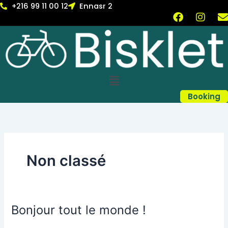
Skip
+216 99 11 00 12
Ennasr 2
F
I
to
a
n
content
c
s
v
e
t
b
a
l
o
g
Menu
o
r
k
a
Booking
m
Non classé
Bonjour tout le monde !
Bonjour
tout